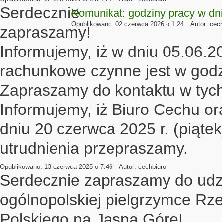
Serdecznie
Komunikat: godziny pracy w dn
Opublikowano: 02 czerwca 2026 o 1:24
Autor: cec
zapraszamy!
Informujemy, iż w dniu 05.06.2
rachunkowe czynne jest w godz
Zapraszamy do kontaktu w tyc
Informujemy, iż Biuro Cechu o
dniu 20 czerwca 2025 r. (piąte
utrudnienia przepraszamy.
Opublikowano: 13 czerwca 2025 o 7:46
Autor: cechbiuro
Posts
Serdecznie zapraszamy do udz
navigation
ogólnopolskiej pielgrzymce Rz
Polskiego na Jasną Górę!