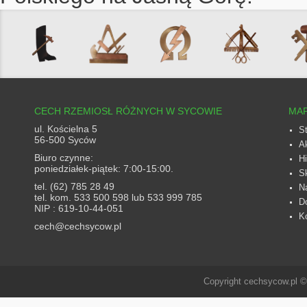
CECH RZEMIOSŁ RÓŻNYCH W SYCOWIE
MAP
ul. Kościelna 5
S
56-500 Syców
A
Biuro czynne:
Hi
poniedziałek-piątek: 7:00-15:00.
S
tel. (62) 785 28 49
N
tel. kom. 533 500 598 lub 533 999 785
D
NIP : 619-10-44-051
K
cech@cechsycow.pl
Copyright cechsycow.pl 