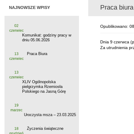
Praca biura
NAJNOWSZE WPISY
02
Opublikowano: 08
czerwiec
Komunikat: godziny pracy w
dniu 05.06.2026
Dnia 9 czerwca (
Za utrudnienia p
Praca Biura
13
czerwiec
13
czerwiec
XLIV Ogólnopolska
pielgrzymka Rzemiosła
Polskiego na Jasną Górę
19
marzec
Uroczysta msza – 23.03.2025
Życzenia świąteczne
18
grudzień