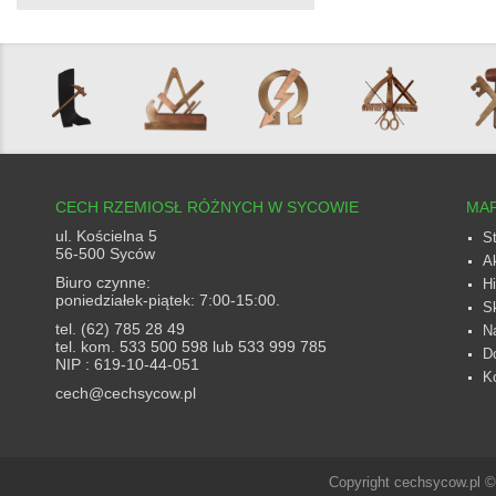
CECH RZEMIOSŁ RÓŻNYCH W SYCOWIE
MAP
ul. Kościelna 5
S
56-500 Syców
A
Biuro czynne:
Hi
poniedziałek-piątek: 7:00-15:00.
S
tel. (62) 785 28 49
N
tel. kom. 533 500 598 lub 533 999 785
D
NIP : 619-10-44-051
K
cech@cechsycow.pl
Copyright cechsycow.pl 