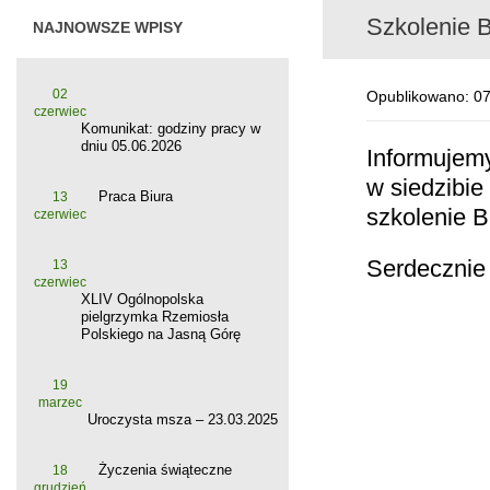
Szkolenie 
NAJNOWSZE WPISY
02
Opublikowano: 07
czerwiec
Komunikat: godziny pracy w
dniu 05.06.2026
Informujemy
w siedzibi
Praca Biura
13
szkolenie 
czerwiec
Serdecznie
13
czerwiec
XLIV Ogólnopolska
pielgrzymka Rzemiosła
Polskiego na Jasną Górę
19
marzec
Uroczysta msza – 23.03.2025
Życzenia świąteczne
18
grudzień