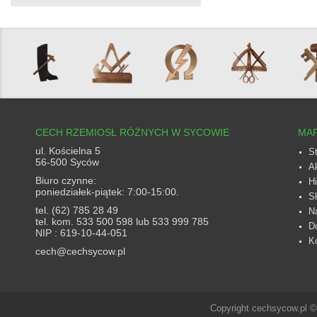
CECH RZEMIOSŁ RÓŻNYCH W SYCOWIE
MAP
ul. Kościelna 5
S
56-500 Syców
A
Biuro czynne:
Hi
poniedziałek-piątek: 7:00-15:00.
S
tel. (62) 785 28 49
N
tel. kom. 533 500 598 lub 533 999 785
D
NIP : 619-10-44-051
K
cech@cechsycow.pl
Copyright cechsycow.pl 