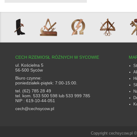
CECH RZEMIOSŁ RÓŻNYCH W SYCOWIE
MAP
ul. Kościelna 5
S
56-500 Syców
A
Biuro czynne:
Hi
poniedziałek-piątek: 7:00-15:00.
S
tel. (62) 785 28 49
N
tel. kom. 533 500 598 lub 533 999 785
D
NIP : 619-10-44-051
K
cech@cechsycow.pl
Copyright cechsycow.pl 