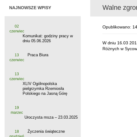
Walne zgro
NAJNOWSZE WPISY
02
Opublikowano: 14
czerwiec
Komunikat: godziny pracy w
dniu 05.06.2026
W dniu 16.03 201
Różnych w Sycowi
Praca Biura
13
czerwiec
13
czerwiec
XLIV Ogólnopolska
pielgrzymka Rzemiosła
Polskiego na Jasną Górę
19
marzec
Uroczysta msza – 23.03.2025
Życzenia świąteczne
18
grudzień