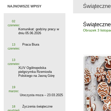
Świąteczne
NAJNOWSZE WPISY
02
Świąteczne
czerwiec
Komunikat: godziny pracy w
Obrazek
3 listop
dniu 05.06.2026
Praca Biura
13
czerwiec
13
czerwiec
XLIV Ogólnopolska
pielgrzymka Rzemiosła
Polskiego na Jasną Górę
19
marzec
Uroczysta msza – 23.03.2025
Życzenia świąteczne
18
grudzień