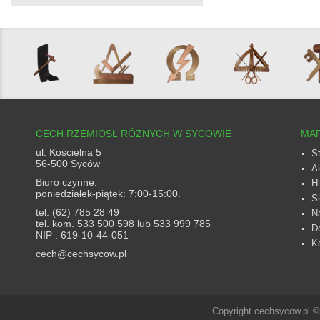
CECH RZEMIOSŁ RÓŻNYCH W SYCOWIE
MAP
ul. Kościelna 5
S
56-500 Syców
A
Biuro czynne:
Hi
poniedziałek-piątek: 7:00-15:00.
S
tel. (62) 785 28 49
N
tel. kom. 533 500 598 lub 533 999 785
D
NIP : 619-10-44-051
K
cech@cechsycow.pl
Copyright cechsycow.pl 